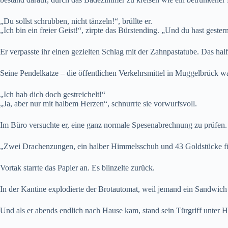
„Du sollst schrubben, nicht tänzeln!“, brüllte er.
„Ich bin ein freier Geist!“, zirpte das Bürstending. „Und du hast geste
Er verpasste ihr einen gezielten Schlag mit der Zahnpastatube. Das half
Seine Pendelkatze – die öffentlichen Verkehrsmittel in Muggelbrück war
„Ich hab dich doch gestreichelt!“
„Ja, aber nur mit halbem Herzen“, schnurrte sie vorwurfsvoll.
Im Büro versuchte er, eine ganz normale Spesenabrechnung zu prüfen. 
„Zwei Drachenzungen, ein halber Himmelsschuh und 43 Goldstücke für
Vortak starrte das Papier an. Es blinzelte zurück.
In der Kantine explodierte der Brotautomat, weil jemand ein Sandwich 
Und als er abends endlich nach Hause kam, stand sein Türgriff unter H