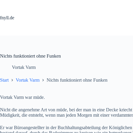
Zum
Inhalt
springen
fnyll.de
Nichts funktioniert ohne Funken
Vortak Varm
Start
Vortak Varm
Nichts funktioniert ohne Funken
Vortak Varm war müde.
Nicht die angenehme Art von müde, bei der man in eine Decke kriecht
Müdigkeit, die entsteht, wenn man jeden Morgen mit einer verdammte
Er war Büroangestellter in der Buchhaltungsabteilung der Königlichen 
bestand darauf, durch das Badezimmer zu kreisen wie ein betrunkener 